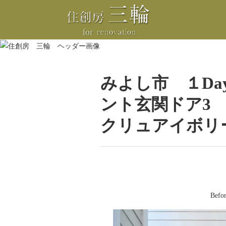
みよし市 １Da
ント玄関ドア3
クリュアイボリ
Befo