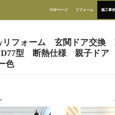
TOPページ
リフォーム
施工事
yリフォーム 玄関ドア交換 L
 D77型 断熱仕様 親子ドア
ー色
re