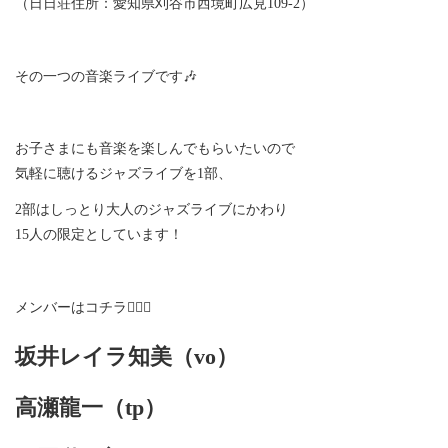
（日日荘住所：愛知県刈谷市西境町広見109-2）
その一つの音楽ライブです🎶
お子さまにも音楽を楽しんでもらいたいので
気軽に聴けるジャズライブを1部、
2部はしっとり大人のジャズライブにかわり
15人の限定としています！
メンバーはコチラ💁🏻‍♀️
坂井レイラ知美（vo）
高瀬龍一（tp）