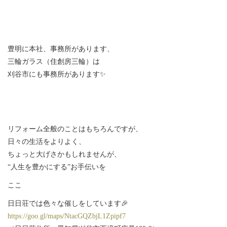
豊明に本社、事務所があります、
三輪ガラス（住創房三輪）は
刈谷市にも事務所があります✨
リフォーム全般のことはもちろんですが、
日々の生活をよりよく、
ちょっと大げさかもしれませんが、
“人生を豊かにする”お手伝いを
ここ
日日荘では色々な催しをしています🎉
https://goo.gl/maps/NtacGQZbjL1Zpipf7