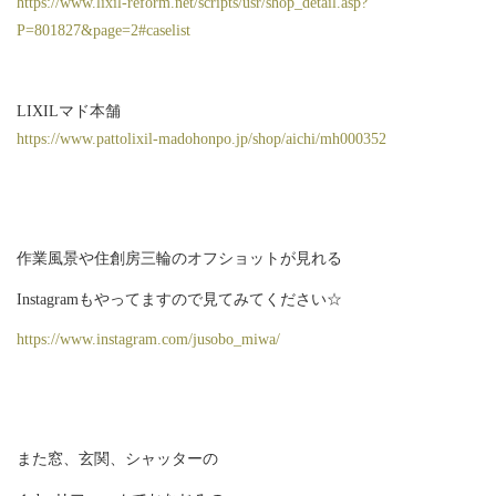
https://www.lixil-reform.net/scripts/usr/shop_detail.asp?
P=801827&page=2#caselist
LIXILマド本舗
https://www.pattolixil-madohonpo.jp/shop/aichi/mh000352
作業風景や住創房三輪のオフショットが見れる
Instagramもやってますので見てみてください☆
https://www.instagram.com/jusobo_miwa/
また窓、玄関、シャッターの