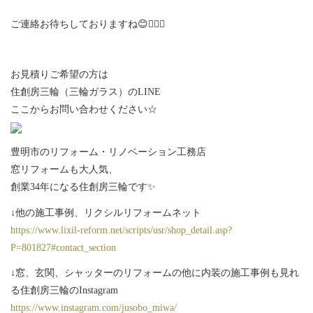
ご連絡お待ちしておりますね😊💁🏻‍♀️
お見積りご希望の方は
住創房三輪（三輪ガラス）のLINE
ここからお問い合わせください☆
豊明市のリフォーム・リノベーション工務店
窓リフォームも大人気、
創業34年になる住創房三輪です✨
↓他の施工事例、リクシルリフォームネット
https://www.lixil-reform.net/scripts/usr/shop_detail.asp?
P=801827#contact_section
↓窓、玄関、シャッターのリフォームの他に内装の施工事例も見れ
る住創房三輪のInstagram
https://www.instagram.com/jusobo_miwa/