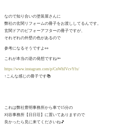
なので知り合いの塗装屋さんに
弊社の玄関リフォームの冊子をお渡ししてるんです。
玄関ドアのビフォーアフターの冊子ですが、
それぞれの外壁の色があるので
参考になるそうですよ👀
これが本当の逆の発想ですね🔦
https://www.instagram.com/p/CnWhIVcvYfx/
↑こんな感じの冊子です📚
これは弊社豊明事務所から車で15分の
刈谷事務所【日日荘】に置いてありますので
良かったら見に来てくださいね🎵