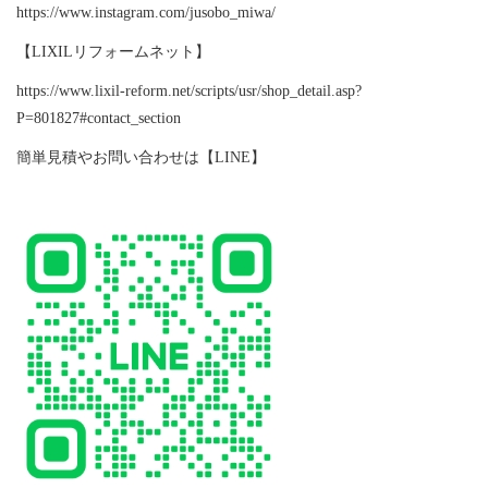
https://www.instagram.com/jusobo_miwa/
【LIXILリフォームネット】
https://www.lixil-reform.net/scripts/usr/shop_detail.asp?
P=801827#contact_section
簡単見積やお問い合わせは【LINE】